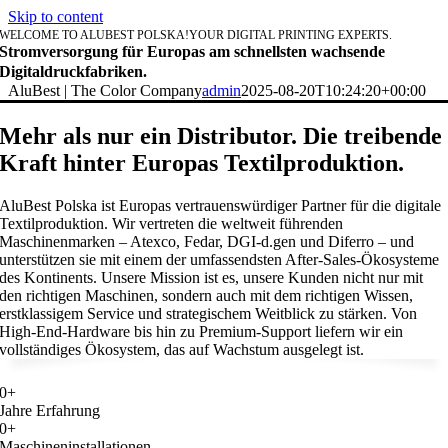
Skip to content
WELCOME TO ALUBEST POLSKA!
YOUR DIGITAL PRINTING EXPERTS.
Stromversorgung für Europas am schnellsten wachsende
Digitaldruckfabriken.
AluBest | The Color Company
admin
2025-08-20T10:24:20+00:00
Mehr als nur ein Distributor. Die treibende
Kraft hinter Europas Textilproduktion.
AluBest Polska ist Europas vertrauenswürdiger Partner für die digitale
Textilproduktion. Wir vertreten die weltweit führenden
Maschinenmarken – Atexco, Fedar, DGI-d.gen und Diferro – und
unterstützen sie mit einem der umfassendsten After-Sales-Ökosysteme
des Kontinents. Unsere Mission ist es, unsere Kunden nicht nur mit
den richtigen Maschinen, sondern auch mit dem richtigen Wissen,
erstklassigem Service und strategischem Weitblick zu stärken. Von
High-End-Hardware bis hin zu Premium-Support liefern wir ein
vollständiges Ökosystem, das auf Wachstum ausgelegt ist.
0
+
Jahre Erfahrung
0
+
Maschineninstallationen