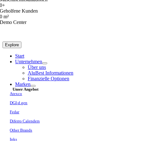
0
+
Geholfene Kunden
0
m²
Demo Center
Explore
Start
Unternehmen
Über uns
AluBest Informationen
Finanzielle Optionen
Marken
Unser Angebot
Atexco
DGI-d.gen
Fedar
Diferro Calenders
Other Brands
Inks